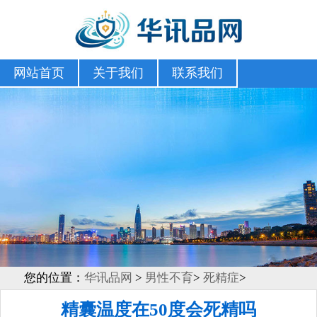
网站首页
关于我们
联系我们
您的位置：
华讯品网
>
男性不育
>
死精症
>
精囊温度在50度会死精吗