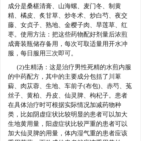
成分是桑椹清膏、山海螺、麦门冬、制黄
精、橘皮、炙甘草、炒冬术、炒白芍、夜交
藤、女贞子、熟地、金樱子肉、旱莲草、红
枣。使用方法：把这些药物配好剂量后浓煎
成膏装瓶储存备用，每次可取适量用开水冲
服，每日服用三次即可。
(2)生精汤：这是治疗男性死精的水煎内服
的中药配方，其中的主要成分包括了川萆
薢、肉苁蓉、生地、车前子(布包)、赤芍、菟
丝子、黄柏、丹皮、仙灵脾、枸杞子。患者
在具体治疗时可根据实际情况加减药物种
类，比如阴虚症状比较明显的患者可以加大
生地黄用量，阳虚症状比较严重的患者可以
加大仙灵脾的用量，体内湿气重的患者应该