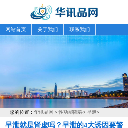
网站首页
关于我们
联系我们
您的位置：
华讯品网
>
性功能障碍
>
早泄
>
早泄就是肾虚吗？早泄的4大诱因要警