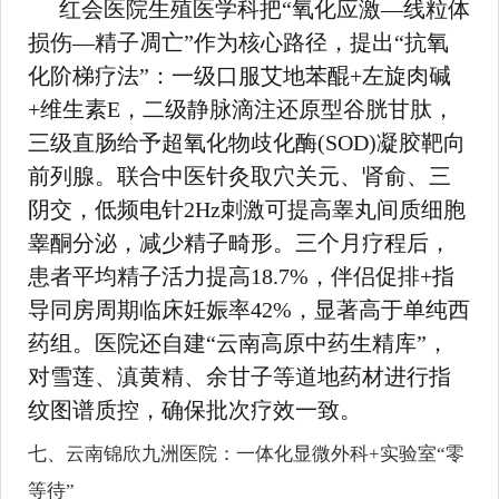
红会医院生殖医学科把“氧化应激—线粒体
损伤—精子凋亡”作为核心路径，提出“抗氧
化阶梯疗法”：一级口服艾地苯醌+左旋肉碱
+维生素E，二级静脉滴注还原型谷胱甘肽，
三级直肠给予超氧化物歧化酶(SOD)凝胶靶向
前列腺。联合中医针灸取穴关元、肾俞、三
阴交，低频电针2Hz刺激可提高睾丸间质细胞
睾酮分泌，减少精子畸形。三个月疗程后，
患者平均精子活力提高18.7%，伴侣促排+指
导同房周期临床妊娠率42%，显著高于单纯西
药组。医院还自建“云南高原中药生精库”，
对雪莲、滇黄精、余甘子等道地药材进行指
纹图谱质控，确保批次疗效一致。
七、云南锦欣九洲医院：一体化显微外科+实验室“零
等待”