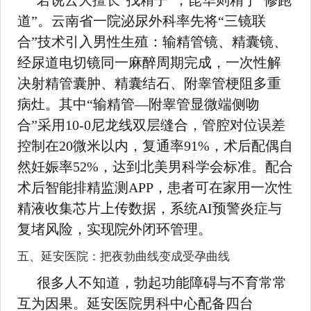
若说云大擅长“找精子”，昆华则精于“修跑
道”。云南省一院泌尿外科率先将“三镜联
合”技术引入男性生殖：输精管镜、精囊镜、
经尿道电切镜同一麻醉周期完成，一次性解
决射精管囊肿、精囊结石、附睾管梗阻多重
病灶。其中“输精管—附睾管显微端侧吻
合”采用10-0尼龙线双层缝合，管腔对位误差
控制在20微米以内，复通率91%，术后配偶自
然妊娠率52%，达到北美男科学会标准。配合
术后智能排精监测APP，患者可在家用一次性
精液收集芯片上传数据，系统AI预警炎症与
复堵风险，实现院外闭环管理。
五、延安医院：把夜勃曲线变成受孕曲线
很多人不知道，勃起功能障碍与不育常常
互为因果。延安医院男科中心配备四台