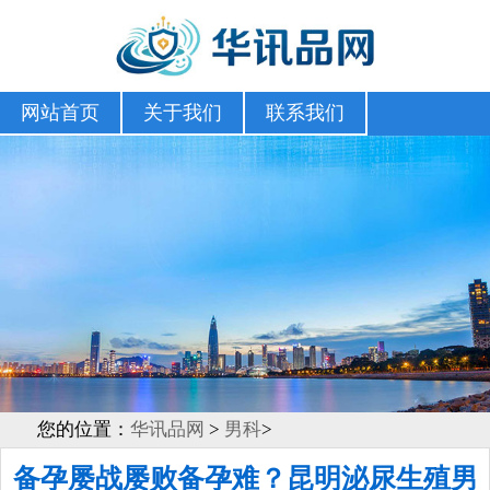
网站首页
关于我们
联系我们
您的位置：
华讯品网
>
男科
>
备孕屡战屡败备孕难？昆明泌尿生殖男