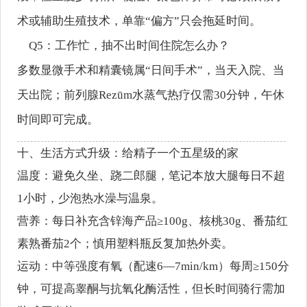
术或辅助生殖技术，单靠“偏方”只会拖延时间。
Q5：工作忙，抽不出时间住院怎么办？
多数显微手术和精囊镜属“日间手术”，当天入院、当
天出院；前列腺Rezūm水蒸气热疗仅需30分钟，午休
时间即可完成。
十、生活方式升级：给精子一个五星级的家
温度：避免久坐、跷二郎腿，笔记本放大腿每日不超
1小时，少泡热水澡与温泉。
营养：每日补充含锌海产品≥100g、核桃30g、番茄红
素熟番茄2个；慎用塑料瓶反复加热外卖。
运动：中等强度有氧（配速6—7min/km）每周≥150分
钟，可提高睾酮与抗氧化酶活性，但长时间骑行需加