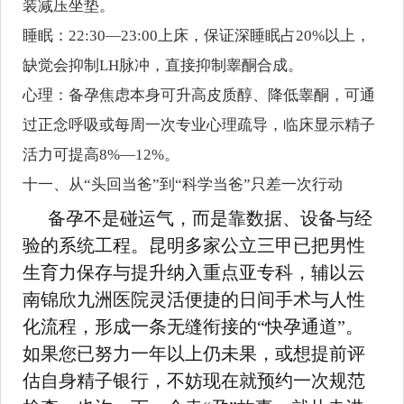
装减压坐垫。
睡眠：22:30—23:00上床，保证深睡眠占20%以上，
缺觉会抑制LH脉冲，直接抑制睾酮合成。
心理：备孕焦虑本身可升高皮质醇、降低睾酮，可通
过正念呼吸或每周一次专业心理疏导，临床显示精子
活力可提高8%—12%。
十一、从“头回当爸”到“科学当爸”只差一次行动
备孕不是碰运气，而是靠数据、设备与经
验的系统工程。昆明多家公立三甲已把男性
生育力保存与提升纳入重点亚专科，辅以云
南锦欣九洲医院灵活便捷的日间手术与人性
化流程，形成一条无缝衔接的“快孕通道”。
如果您已努力一年以上仍未果，或想提前评
估自身精子银行，不妨现在就预约一次规范