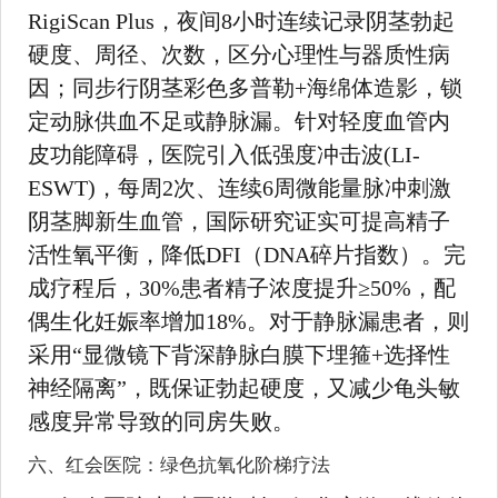
RigiScan Plus，夜间8小时连续记录阴茎勃起
硬度、周径、次数，区分心理性与器质性病
因；同步行阴茎彩色多普勒+海绵体造影，锁
定动脉供血不足或静脉漏。针对轻度血管内
皮功能障碍，医院引入低强度冲击波(LI-
ESWT)，每周2次、连续6周微能量脉冲刺激
阴茎脚新生血管，国际研究证实可提高精子
活性氧平衡，降低DFI（DNA碎片指数）。完
成疗程后，30%患者精子浓度提升≥50%，配
偶生化妊娠率增加18%。对于静脉漏患者，则
采用“显微镜下背深静脉白膜下埋箍+选择性
神经隔离”，既保证勃起硬度，又减少龟头敏
感度异常导致的同房失败。
六、红会医院：绿色抗氧化阶梯疗法