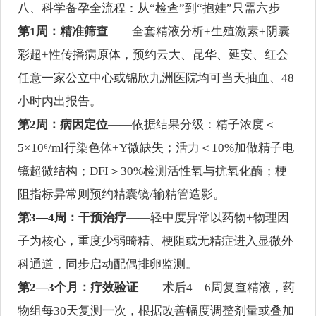
八、科学备孕全流程：从“检查”到“抱娃”只需六步
第1周：精准筛查
——全套精液分析+生殖激素+阴囊
彩超+性传播病原体，预约云大、昆华、延安、红会
任意一家公立中心或锦欣九洲医院均可当天抽血、48
小时内出报告。
第2周：病因定位
——依据结果分级：精子浓度＜
5×10⁶/ml行染色体+Y微缺失；活力＜10%加做精子电
镜超微结构；DFI＞30%检测活性氧与抗氧化酶；梗
阻指标异常则预约精囊镜/输精管造影。
第3—4周：干预治疗
——轻中度异常以药物+物理因
子为核心，重度少弱畸精、梗阻或无精症进入显微外
科通道，同步启动配偶排卵监测。
第2—3个月：疗效验证
——术后4—6周复查精液，药
物组每30天复测一次，根据改善幅度调整剂量或叠加