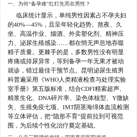
一、为何“备孕难”红灯先亮在男性？
临床统计显示，单纯男性因素占不孕夫妇
的40%—45%，且呈年轻化趋势。熬夜、久
坐、高温作业、烟酒、外卖塑化剂、精神压
力、泌尿生殖感染……都在悄无声息地吞噬
精子质量。更棘手的是，多数男性没有明显
疼痛或排尿异常，等到备孕一年无果才被动
就诊，错过最佳干预节点。昆明泌尿生殖男
科普遍采用《WHO人类精液检查与处理实验
室手册》第五版标准，结合CDFI精索超声、
精浆生化、DNA碎片率、染色体核型、Y微缺
失、生殖免疫七项、IMT阴茎海绵体血流检测
等立体评估，把“隐形不育”提前拉到可视范
围，为后续个性化治疗奠定基础。