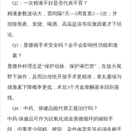
Q2：一次精液不好是否代表不育？
精液参数波动大，需间隔7天—3周复查2—3次；并
排除熬夜、发烧、喝酒、高温盆浴等应激因素才下结
论。
Q3：显微镜手术安全吗？会不会影响性功能和激
素？
显微外科理念是“保护动脉、保护淋巴管”，在放大视
野下操作，反而比传统开放手术更精准，睾丸萎缩与
雄激素下降概率更低，术后3个月血睾酮基本回到基
线。
Q4：中药、保健品能代替正规治疗吗？
中药/保健品可作为抗氧化或改善微循环的辅助手
段，但重度少弱精、梗阻、染色体异常等必须依赖手