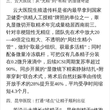
三、云大医院：从“无精”到“有精”的显微奇迹
云大医院生殖遗传科是省内最早拿到国家
卫健委“供精人工授精”牌照的单位之一，睾
丸显微切开取精术年完成量稳居西南前三。
针对非梗阻性无精症，团队先在术中放大20
—40倍定位粗大、不透明的“局灶生精小
管”，做到“取最少组织、获最多活精”；同时
配备微量冷冻载杆，可把仅有几条精子分装
在0.2微升液滴中，后续ICSI周期复苏率超过
90%。同步开展的“显微镜下精索静脉结扎+附
睾穿刺”联合术式，将术后自然妊娠率由传统
开放手术的28%提升至46%，平均受孕时间缩
短4.3个月。
四、昆华医院：打通“堵点”让精子顺利出征