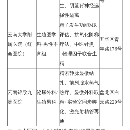
号
生、阴茎背神经选
择性隔离
精子发生功能MR
云南大学附
生殖医学
评估、抗氧化阶梯
五华区青
属医院（红
科·男性不
疗法、中医针灸
年路176号
会医院）
育组
+物理因子联合生
精
精索静脉显微结
扎、前列腺水蒸气
云南锦欣九
泌尿外科/
热疗、显微外科取
盘龙区白
洲医院
生殖男科
精+实验室同步孵
云路229号
化、激光射精管再
通