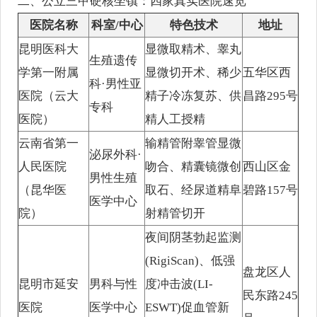
二、公立三甲硬核坐镇：四家真实医院速览
医院名称
科室/中心
特色技术
地址
昆明医科大
显微取精术、睾丸
生殖遗传
学第一附属
显微切开术、稀少
五华区西
科·男性亚
医院（云大
精子冷冻复苏、供
昌路295号
专科
医院）
精人工授精
云南省第一
输精管附睾管显微
泌尿外科·
人民医院
吻合、精囊镜微创
西山区金
男性生殖
（昆华医
取石、经尿道精阜
碧路157号
医学中心
院）
射精管切开
夜间阴茎勃起监测
(RigiScan)、低强
盘龙区人
昆明市延安
男科与性
度冲击波(LI-
民东路245
医院
医学中心
ESWT)促血管新