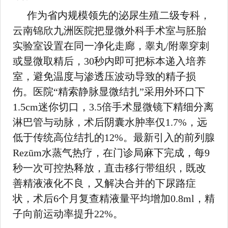
作为省内规模领先的泌尿生殖二级专科，
云南锦欣九洲医院把显微外科手术室与胚胎
实验室设置在同一净化走廊，睾丸/附睾穿刺
或显微取精后，30秒内即可把标本递入培养
室，避免温度与渗透压波动导致的精子损
伤。医院“精索静脉显微结扎”采用外环口下
1.5cm迷你切口，3.5倍手术显微镜下精细分离
淋巴管与动脉，术后阴囊水肿率仅1.7%，远
低于传统高位结扎的12%。最新引入的前列腺
Rezūm水蒸气热疗，在门诊局麻下完成，每9
秒一次可控热释放，直击移行带组织，既改
善精液液化不良，又解决合并的下尿路症
状，术后6个月复查精液量平均增加0.8ml，精
子向前运动率提升22%。